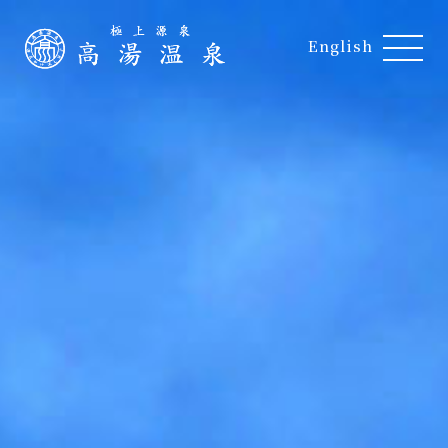
English