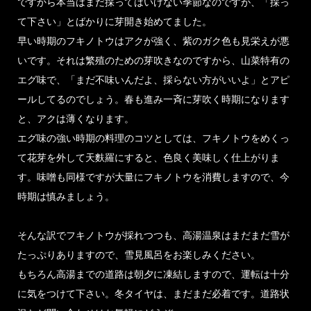
ですから本当はまだ採ってはいけない季節なのですが、「採っ
て下さい」とばかりに芽開き始めてました。
早い時期のフキノトウはアクが強く、紫のガク色も見栄えが悪
いです。それは繁殖のための芽吹きなのですから、山菜特有の
エグ味で、「まだ不味いんだよ、採らない方がいいよ」とアピ
ールしてるのでしょう。春も進み一斉に芽吹く時期になります
と、アクは薄くなります。
エグ味の強い時期の料理のコツとしては、フキノトウをめくっ
て花芽を外して天麩羅にすると、色良く美味しく仕上がりま
す。味噌も同様ですが大量にフキノトウを消費しますので、今
時期は慎みましょう。
そんな訳でフキノトウが採れつつも、高湯温泉はまだまだ雪が
たっぷりありますので、雪見風呂をお楽しみください。
もちろん高湯までの道路は朝夕に凍結しますので、運転は十分
に気をつけて下さい。冬タイヤは、まだまだ必着です。道路状