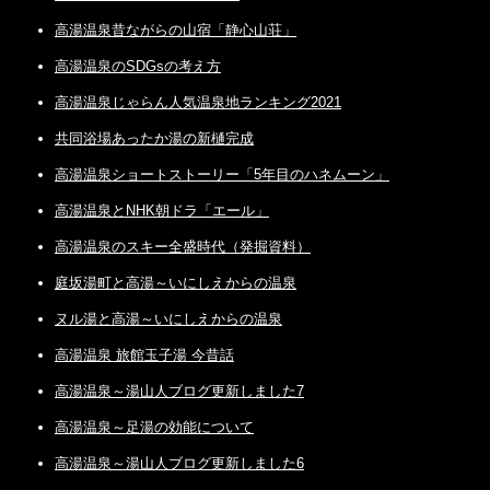
高湯温泉昔ながらの山宿「静心山荘」
高湯温泉のSDGsの考え方
高湯温泉じゃらん人気温泉地ランキング2021
共同浴場あったか湯の新樋完成
高湯温泉ショートストーリー「5年目のハネムーン」
高湯温泉とNHK朝ドラ「エール」
高湯温泉のスキー全盛時代（発掘資料）
庭坂湯町と高湯～いにしえからの温泉
ヌル湯と高湯～いにしえからの温泉
高湯温泉 旅館玉子湯 今昔話
高湯温泉～湯山人ブログ更新しました7
高湯温泉～足湯の効能について
高湯温泉～湯山人ブログ更新しました6