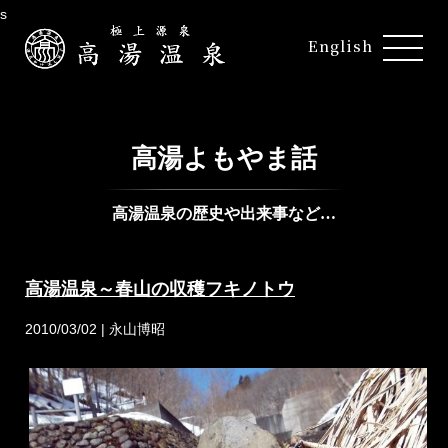
s
English
高湯よもやま話
高湯温泉の歴史や出来事など…
高湯温泉～春山の収穫フキノトウ
2010/03/02 | 永山博昭