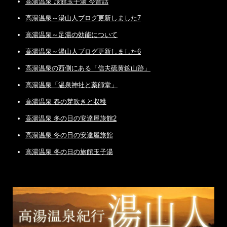
高湯温泉 旅館玉子湯 今昔話
高湯温泉～湯山人ブログ更新しました7
高湯温泉～足湯の効能について
高湯温泉～湯山人ブログ更新しました6
高湯温泉の西側にある「信夫硫黄鉱山跡」
高湯温泉「温泉神社と薬師堂」
高湯温泉 春の芽吹きと収穫
高湯温泉 冬の日の安達屋旅館2
高湯温泉 冬の日の安達屋旅館
高湯温泉 冬の日の旅館玉子湯