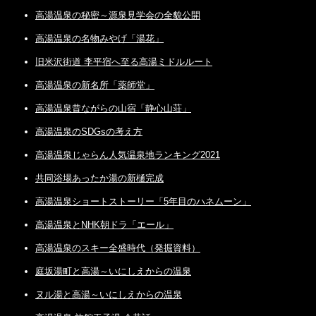
高湯温泉の秘密～源泉見学会の全貌公開
高湯温泉の名物みやげ「湯花」
旧米沢街道 李平宿へ至る高湯ミドルルート
高湯温泉の新名所「薬師堂」
高湯温泉昔ながらの山宿「静心山荘」
高湯温泉のSDGsの考え方
高湯温泉じゃらん人気温泉地ランキング2021
共同浴場あったか湯の新樋完成
高湯温泉ショートストーリー「5年目のハネムーン」
高湯温泉とNHK朝ドラ「エール」
高湯温泉のスキー全盛時代（発掘資料）
庭坂湯町と高湯～いにしえからの温泉
ヌル湯と高湯～いにしえからの温泉