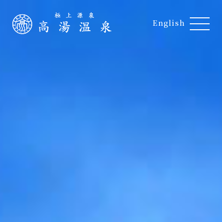
English