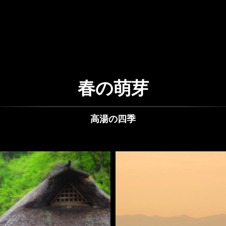
春の萌芽
高湯の四季