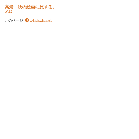
高湯 秋の絵画に旅する。
5/12
元のページ
../index.html#5