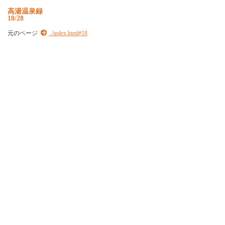
高湯温泉録
18/28
元のページ
../index.html#18