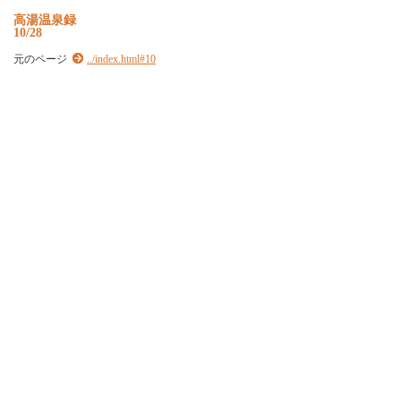
高湯温泉録
10/28
元のページ
../index.html#10